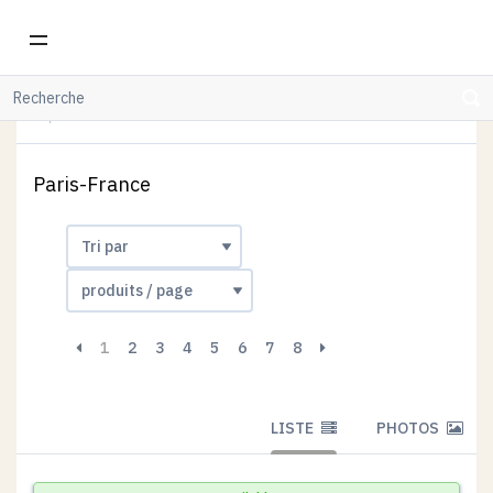
WOODHI
CARTES POSTALES-POSTCARDS
PARIS-FRANCE
Paris-France
1
2
3
4
5
6
7
8
LISTE
PHOTOS