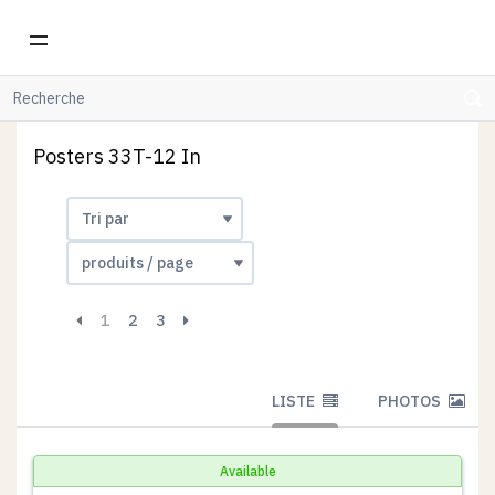
WOODHI
POSTERS
POSTERS 33T-12 IN
Posters 33T-12 In
1
2
3
LISTE
PHOTOS
Available