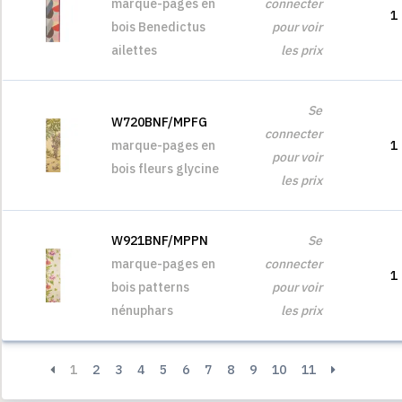
marque-pages en
connecter
1
bois Benedictus
pour voir
ailettes
les prix
Se
W720BNF/MPFG
connecter
marque-pages en
1
pour voir
bois fleurs glycine
les prix
W921BNF/MPPN
Se
marque-pages en
connecter
1
bois patterns
pour voir
nénuphars
les prix
1
2
3
4
5
6
7
8
9
10
11