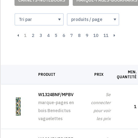
CARNETS-NOTEBOOKS
MARQUE-PAGES-BOOKMARKS
1
2
3
4
5
6
7
8
9
10
11
MIN.
PRODUIT
PRIX
QUANTITÉ
W1324BNF/MPBV
Se
marque-pages en
connecter
1
bois Benedictus
pour voir
vaguelettes
les prix