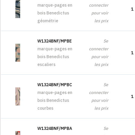
marque-pages en
connecter
1
bois Benedictus
pour voir
géométrie
les prix
W1324BNF/MPBE
Se
marque-pages en
connecter
1
bois Benedictus
pour voir
escaliers
les prix
W1324BNF/MPBC
Se
marque-pages en
connecter
1
bois Benedictus
pour voir
courbes
les prix
W1324BNF/MPBA
Se