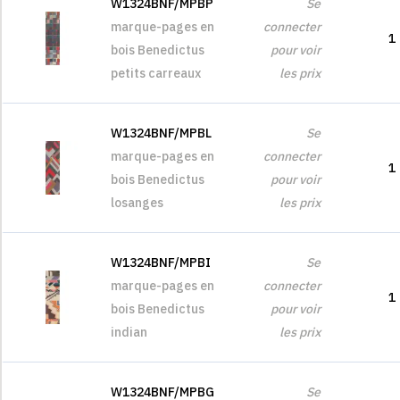
W1324BNF/MPBP
Se
marque-pages en
connecter
1
bois Benedictus
pour voir
petits carreaux
les prix
W1324BNF/MPBL
Se
marque-pages en
connecter
1
bois Benedictus
pour voir
losanges
les prix
W1324BNF/MPBI
Se
marque-pages en
connecter
1
bois Benedictus
pour voir
indian
les prix
W1324BNF/MPBG
Se