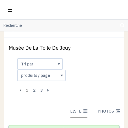
WOODHI
CARTES POSTALES-POSTCARDS
MUSÉE DE LA TOILE DE JOUY
Musée De La Toile De Jouy
1
2
3
LISTE
PHOTOS