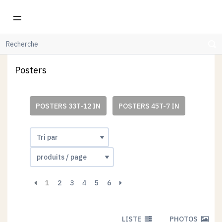
WOODHI
POSTERS
Posters
POSTERS 33T-12 IN
POSTERS 45T-7 IN
1
2
3
4
5
6
LISTE
PHOTOS