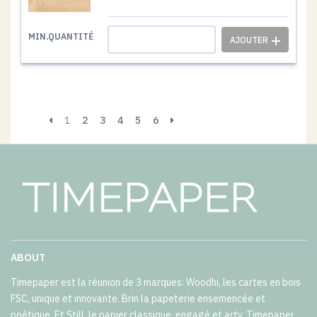
1
MIN.QUANTITÉ
1
2
3
4
5
6
ABOUT
Timepaper est la réunion de 3 marques: Woodhi, les cartes en bois
FSC, unique et innovante. Brin la papeterie ensemencée et
poétique. Et Still, le papier classique, engagé et arty. Timepaper